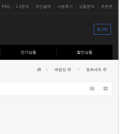
FAQ
1:1문의
개인결제
사용후기
상품문의
쿠폰존
로그인
인기상품
할인상품
예림당
동화세트