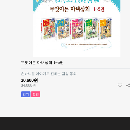
무엇이든 마녀상회 1~5권
손바느질 이야기로 전하는 감성 동화
30,600원
34,000원
인기
할인