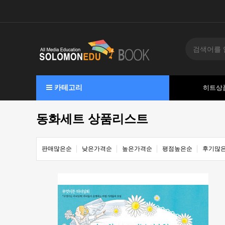
카테고리
히트상
동화세트 상품리스트
판매많은순
낮은가격순
높은가격순
평점높은순
후기많